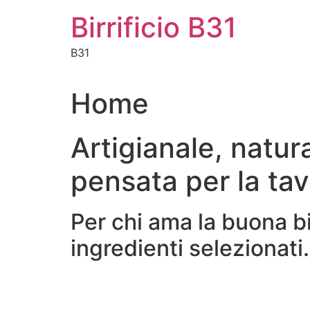
Vai
Birrificio B31
al
contenuto
B31
Home
Artigianale, natur
pensata per la tav
Per chi ama la buona b
ingredienti selezionati.