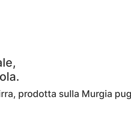
ale,
ola.
irra, prodotta sulla Murgia pu